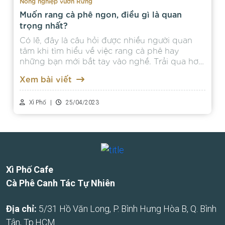
Nông nghiệp vườn Rừng
Muốn rang cà phê ngon, điều gì là quan
trọng nhất?
Có lẽ, đây là câu hỏi được nhiều người quan
tâm khi tìm hiểu về việc rang cà phê hay
những bạn mới bắt tay vào nghề. Trải qua hơn
5 năm rang vô số mẻ...
Xem bài viết
Xì Phố
|
25/04/2023
Xì Phố Cafe
Cà Phê Canh Tác Tự Nhiên
Địa chỉ:
5/31 Hồ Văn Long, P. Bình Hưng Hòa B, Q. Bình
Tân, Tp.HCM