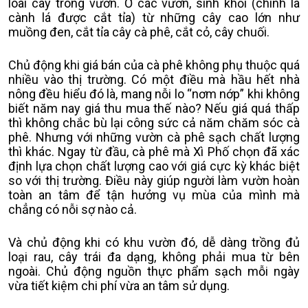
loài cây trong vườn. Ở các vườn, sinh khối (chính là
cành lá được cắt tỉa) từ những cây cao lớn như
muồng đen, cắt tỉa cây cà phê, cắt cỏ, cây chuối.
Chủ động khi giá bán của cà phê không phụ thuộc quá
nhiều vào thị trường. Có một điều mà hầu hết nhà
nông đều hiểu đó là, mang nỗi lo “nơm nớp” khi không
biết năm nay giá thu mua thế nào? Nếu giá quá thấp
thì không chắc bù lại công sức cả năm chăm sóc cà
phê. Nhưng với những vườn cà phê sạch chất lượng
thì khác. Ngay từ đầu, cà phê mà Xì Phố chọn đã xác
định lựa chọn chất lượng cao với giá cực kỳ khác biệt
so với thị trường. Điều này giúp người làm vườn hoàn
toàn an tâm để tận hưởng vụ mùa của mình mà
chẳng có nỗi sợ nào cả.
Và chủ động khi có khu vườn đó, dễ dàng trồng đủ
loại rau, cây trái đa dạng, không phải mua từ bên
ngoài. Chủ động nguồn thực phẩm sạch mỗi ngày
vừa tiết kiệm chi phí vừa an tâm sử dụng.