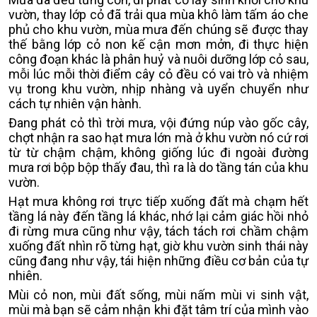
vườn, thay lớp cỏ đã trải qua mùa khô làm tấm áo che
phủ cho khu vườn, mùa mưa đến chúng sẽ được thay
thế bằng lớp cỏ non kế cận mơn mởn, đi thực hiện
công đoạn khác là phân huỷ và nuôi dưỡng lớp cỏ sau,
mỗi lúc mỗi thời điểm cây cỏ đều có vai trò và nhiệm
vụ trong khu vườn, nhịp nhàng và uyển chuyển như
cách tự nhiên vận hành.
Đang phát cỏ thì trời mưa, vội đứng núp vào gốc cây,
chợt nhận ra sao hạt mưa lớn mà ở khu vườn nó cứ rơi
từ từ chậm chậm, không giống lúc đi ngoài đường
mưa rơi bộp bộp thấy đau, thì ra là do tầng tán của khu
vườn.
Hạt mưa không rơi trực tiếp xuống đất mà chạm hết
tầng lá này đến tầng lá khác, nhớ lại cảm giác hồi nhỏ
đi rừng mưa cũng như vậy, tách tách rơi chầm chậm
xuống đất nhìn rõ từng hạt, giờ khu vườn sinh thái này
cũng đang như vậy, tái hiện những điều cơ bản của tự
nhiên.
Mùi cỏ non, mùi đất sống, mùi nấm mùi vi sinh vật,
mùi mà bạn sẽ cảm nhận khi đặt tâm trí của mình vào