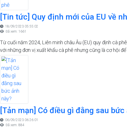
[Tin tức] Quy định mới của EU về n
18/09/2023 05:55:02
Đã xem: 1661
Từ cuối năm 2024, Liên minh châu Âu (EU) quy định cà phê 
với những đơn vị xuất khẩu cà phê nhưng cũng là cơ hội đ
[Tản mạn] Có điều gì đằng sau bức
06/09/2023 06:26:01
Đã xem: 884