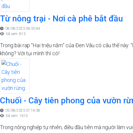
Từ nông trại - Nơi cà phê bắt đầu
08/08/2023 06:30:44
Đã xem: 813
Trong bài rap “Hai triệu năm” của Đen Vâu có câu thế này: 
không? Với tụi mình thì có!
Chuối - Cây tiên phong của vườn rừ
05/08/2023 07:16:38
Đã xem: 1610
Trong nông nghiệp tự nhiên, điều đầu tiên mà người làm vư